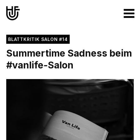
Zum
Inhalt
MA
springen
ME
BLATTKRITIK SALON #14
Summertime Sadness beim
#vanlife-Salon