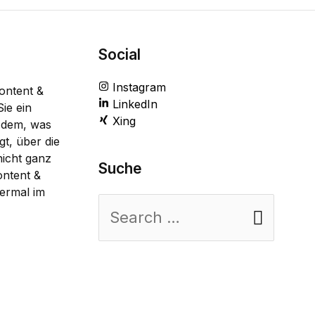
Social
Instagram
ontent &
LinkedIn
ie ein
Xing
n dem, was
gt, über die
nicht ganz
Suche
ntent &
iermal im
Suchen
nach: